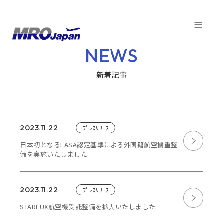
TOP
NEWS
NEWS
新着記事
COMPANY
SERVICE
2023.11.22
ﾌﾟﾚｽﾘﾘｰｽ
CAPABILITIES
日本初となるEASA認定基準による外国籍航空機重整
備を実施いたしました
CUSTOMER
SDGs
2023.11.22
ﾌﾟﾚｽﾘﾘｰｽ
STARLUX航空機受託整備を拡大いたしました
FACTORY