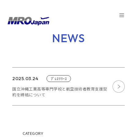
TOP
NEWS
NEWS
COMPANY
SERVICE
2025.03.24
ﾌﾟﾚｽﾘﾘｰｽ
CAPABILITIES
国立沖縄工業高等専門学校と航空技術者教育支援契
約を締結について
CUSTOMER
SDGs
FACTORY
CATEGORY